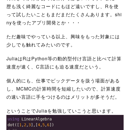
歴も浅く綺麗なコードにもほど遠いですし、Rを使
って試したいこともまだまだたくさんあります。shi
nyを使ったアプリ開発とか・・・
ただ趣味でやっている以上、興味をもった対象には
少しでも触れてみたいのです。
JuliaはRはPython等の動的型付け言語と比べて計算
速度が速く、C言語にも迫る速度だという。
個人的にも、仕事でビックデータを扱う場面がある
し、MCMCの計算時間を短縮したいので、計算速度
の速い言語に手をつけるのはメリットが多そうだ。
ということでJuliaを勉強していこうと思います。
using
LinearAlgebra
dot
([
1
,
2
,
3
],[
4
,
5
,
6
])