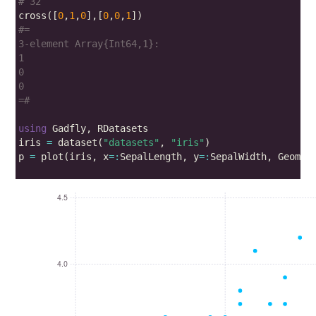
# 32
cross
([
0
,
1
,
0
],[
0
,
0
,
1
])
=#
using
Gadfly
,
RDatasets
iris
=
dataset
(
"datasets"
,
"iris"
)
p
=
plot
(
iris
,
x
=:
SepalLength
,
y
=:
SepalWidth
,
Geom
.
p
4.5
4.0